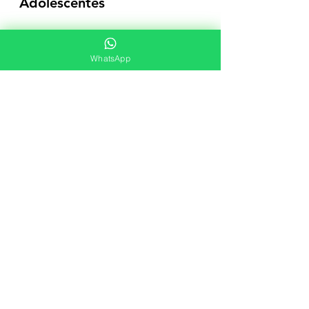
Adolescentes
WhatsApp
Agende uma consulta com a Dra. Monique Veloso hoje mesmo e veja a transformação acontecer!
Ver tudo
Posts recentes