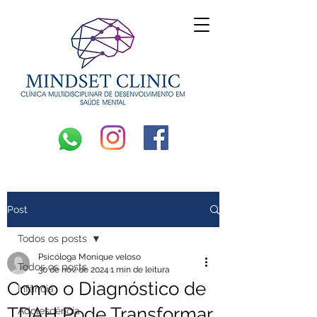
Post
Todos os posts
Psicóloga Monique veloso
Todos os posts
30 de nov. de 2024
1 min de leitura
Como o Diagnóstico de
Infância
TDAH Pode Transformar
Adolescência