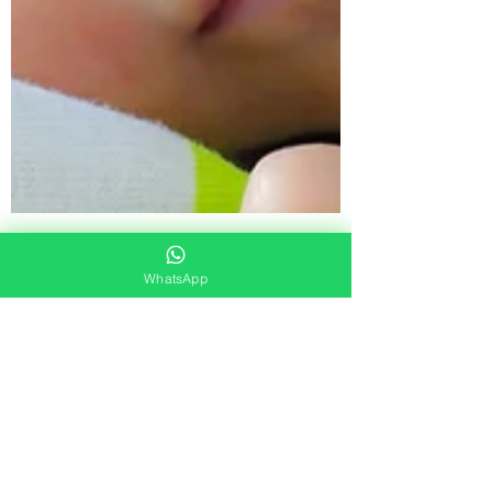
WhatsApp
Mindset Clinic
6 de mar. de 2022
3 min de leitura
Marcos de desenvolvimento
do bebê
Os seis primeiros meses de vida são